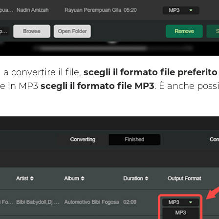
a convertire il file,
scegli il formato file preferito
ile in MP3
scegli il formato file MP3
. È anche poss