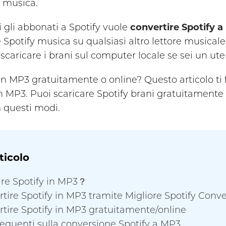
i musica.
gli abbonati a Spotify vuole
convertire Spotify 
e Spotify musica su qualsiasi altro lettore music
i scaricare i brani sul computer locale se sei un ut
in MP3 gratuitamente o online?
Questo articolo ti 
 in MP3. Puoi scaricare Spotify brani gratuitamen
in questi modi.
ticolo
tire Spotify in MP3？
tire Spotify in MP3 tramite Migliore Spotify Conv
tire Spotify in MP3 gratuitamente/online
equenti sulla conversione Spotify a MP3