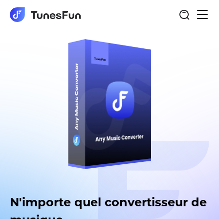
Basc
Spotify Music Converter
la
navi
N'importe quel convertisseur de