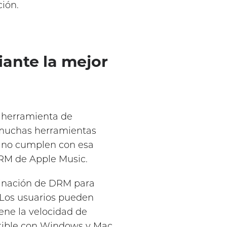
ión.
ante la mejor
r herramienta de
 muchas herramientas
d no cumplen con esa
DRM de Apple Music.
minación de DRM para
. Los usuarios pueden
iene la velocidad de
atible con Windows y Mac