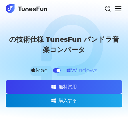
ト
パンドラ音楽コンバータ
グ
ル
ナ
ビ
ゲ
ー
シ
の技術仕様 TunesFun パンドラ音
ョ
ン
楽コンバータ
Mac
Windows
無料試用
購入する