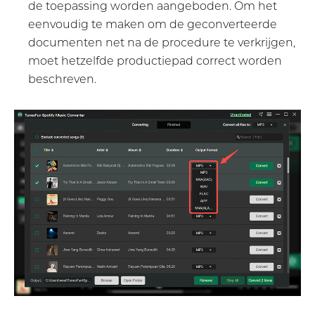
de toepassing worden aangeboden. Om het
eenvoudig te maken om de geconverteerde
documenten net na de procedure te verkrijgen,
moet hetzelfde productiepad correct worden
beschreven.