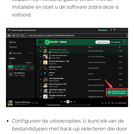
installatie en start u de software zodra deze is
voltooid.
Configureer de uitvoeropties. U kunt elk van de
bestandstypen met back-up selecteren die door