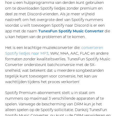
hoe u een hulpprogramma van derden kunt gebruiken
om te downloaden Spotify liedjes zonder premium en
deel ze met Discord-vrienden. Als je meer vrijheid
nastreeft om het overgrote deel van Spotify nummers
voordat u wilt toevoegen Spotify naar Discord is er een
app met de naam
TunesFun Spotify Music Converter
die
u kan helpen van de problemen af ​​te komen.
Het is een krachtige muziekconverter die:
converteren
Spotify liedjes naar MP3
, WAV, M4A, AAC, FLAC en andere
formaten zonder kwaliteitsverlies. TunesFun Spotify Music
Converter ondersteunt batchconversie met de 5X-
snelheid, wat betekent dat u meerdere songbestanden
tegelijk kunt toevoegen voor conversie, het kan uw
wachttijden tijdens het proces verkorten!
Spotify Premium-abonnement stelt u in staat om
nummers op maximaal 3 verschillende apparaten af ​​te
spelen. Vanwege de bescherming van DRM kun je het
alleen spelen op de Spotify sollicitatie. Dankzij TunesFun
Spotify Music Converter, nu kunt u de DRM verwijderen en