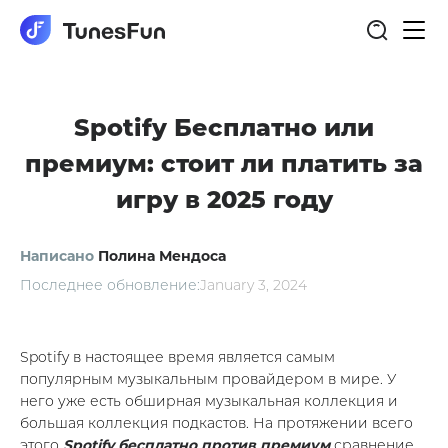
Пер
нав
Spotify Бесплатно или
премиум: стоит ли платить за
игру в 2025 году
Написано
Полина Мендоса
Последнее обновление:
January 3, 2024
Spotify в настоящее время является самым
популярным музыкальным провайдером в мире. У
него уже есть обширная музыкальная коллекция и
большая коллекция подкастов. На протяжении всего
этого
Spotify бесплатно против премиум
сравнение