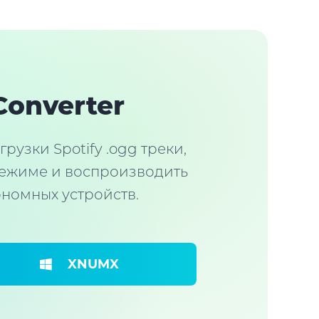
Converter
рузки Spotify .ogg треки,
режиме и воспроизводить
ономных устройств.
XNUMX