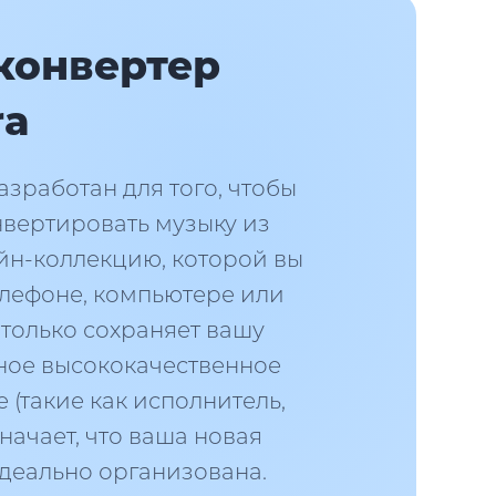
конвертер
ra
азработан для того, чтобы
нвертировать музыку из
йн-коллекцию, которой вы
елефоне, компьютере или
 только сохраняет вашу
ьное высококачественное
 (такие как исполнитель,
начает, что ваша новая
деально организована.