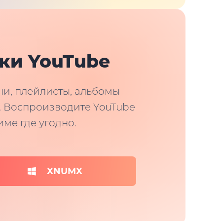
ки YouTube
ни, плейлисты, альбомы
 д. Воспроизводите YouTube
ме где угодно.
XNUMX