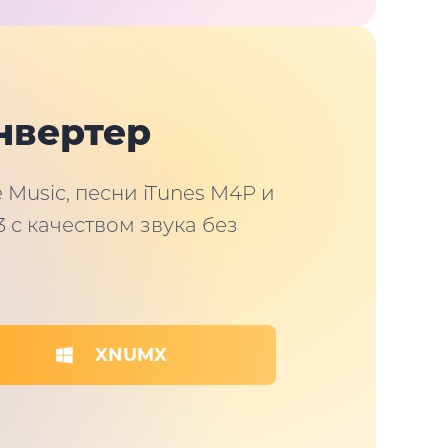
нвертер
Music, песни iTunes M4P и
 с качеством звука без
XNUMX