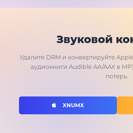
Звуковой ко
Удалите DRM и конвертируйте Apple 
аудиокниги Audible AA/AAX в MP3
потерь.
XNUMX