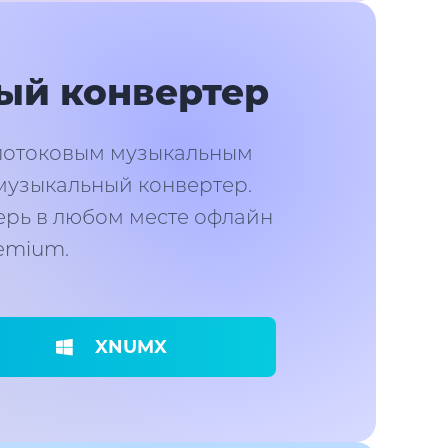
ый конвертер
потоковым музыкальным
музыкальный конвертер.
ерь в любом месте офлайн
emium.
XNUMX