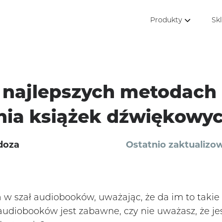
Produkty
Sk
 najlepszych metodach
nia książek dźwiękowy
doza
Ostatnio zaktualizo
w szał audiobooków, uważając, że da im to takie 
 audiobooków jest zabawne, czy nie uważasz, że jes