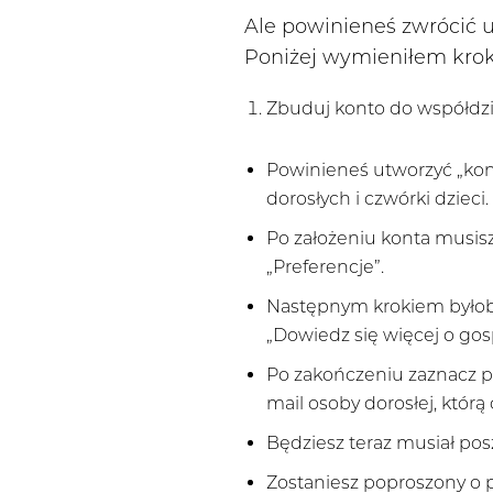
Ale powinieneś zwrócić u
Poniżej wymieniłem krok
Zbuduj konto do współd
Powinieneś utworzyć „ko
dorosłych i czwórki dzieci.
Po założeniu konta musisz 
„Preferencje”.
Następnym krokiem byłoby
„Dowiedz się więcej o go
Po zakończeniu zaznacz pr
mail osoby dorosłej, którą
Będziesz teraz musiał pos
Zostaniesz poproszony o po