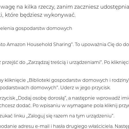
wagę na kilka rzeczy, zanim zaczniesz udostępni
i, które będziesz wykonywać.
zielenia gospodarstw domowych
nto Amazon Household Sharing”. To upoważnia Cię do d
przejść do „Zarządzaj treścią i urządzeniami”. Po kliknię
 kliknięcie „Biblioteki gospodarstw domowych i rodziny
spodarstwach domowych”. Uderz w jego przycisk.
zycisk „Dodaj osobę dorosłą”, a następnie wprowadź imię
 chcesz dodać. Po wpisaniu w wymagane pola kliknij przyci
zukać linku „Zaloguj się razem na tym urządzeniu”.
danie adresu e-mail i hasła drugiego właściciela. Następ