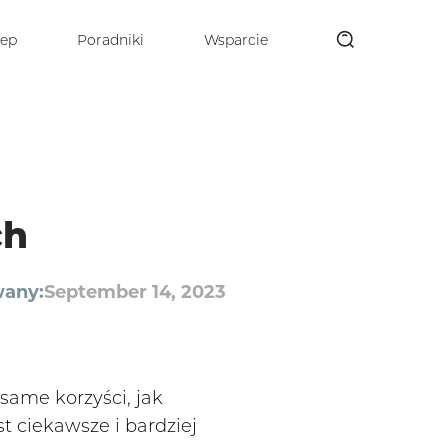
lep
Poradniki
Wsparcie
ch
wany:
September 14, 2023
same korzyści, jak
t ciekawsze i bardziej