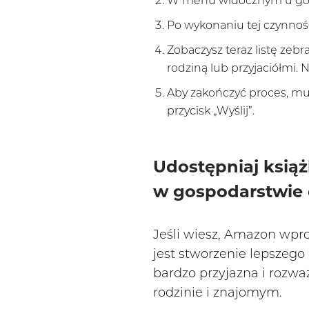
W menu widocznym u góry s
Po wykonaniu tej czynności
Zobaczysz teraz listę zebr
rodziną lub przyjaciółmi. 
Aby zakończyć proces, mus
przycisk „Wyślij”.
Udostępniaj ksią
w gospodarstwi
Jeśli wiesz, Amazon wpr
jest stworzenie lepszeg
bardzo przyjazna i rozw
rodzinie i znajomym.