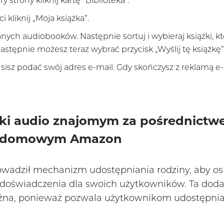
trony kliknij kartę "Biblioteka".
 kliknij „Moja książka”.
anych audiobooków. Następnie sortuj i wybieraj książki, kt
Następnie możesz teraz wybrać przycisk „Wyślij tę książkę”
isz podać swój adres e-mail. Gdy skończysz z reklamą e-
żki audio znajomym za pośrednictw
e domowym Amazon
owadził mechanizm udostępniania rodziny, aby osi
o doświadczenia dla swoich użytkowników. Ta doda
ażna, ponieważ pozwala użytkownikom udostępniać