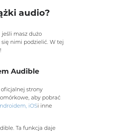
ążki audio?
 jeśli masz dużo
ię nimi podzielić. W tej
!
em Audible
oficjalnej strony
 komórkowe, aby pobrać
Androidem, iOS
i inne
dible. Ta funkcja daje