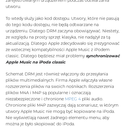
zarejestrowanym urządzeniem podczas odtwarzania
utworu.
To wtedy służy jako kod dostępu. Utwory, które nie pasują
do tego kodu dostępu, nie będą odtwarzane na
urządzeniu. Dlatego DRM zaczyna obowiązywać. Niestety,
ze względu na prosty sprzęt klasyka, nie nadążył za tą
aktualizacją. Dlatego Apple zdecydowało się zrezygnować
ze wstecznej kompatybilności Apple Music z iPodem
classic. Dlatego będziesz miał problemy
synchronizować
Apple Music na iPoda classic
.
Schemat DRM jest również włączony do przesyłania
plików multimedialnych. Firma Apple włączyła własne
rozszerzenia plików na swoich nośnikach. Rozszerzenia
plików M4A i M4P są popularne i oznaczają
niezabezpieczone i chronione
MPEG 4
pliki audio.
Chronione pliki M4P zazwyczaj dają scenariusz, w którym
utwory Apple Music nie mogą być kopiowane na iPoda.
Nie wyświetlają nawet żadnego elementu menu, aby
można je było skopiować do iPoda.