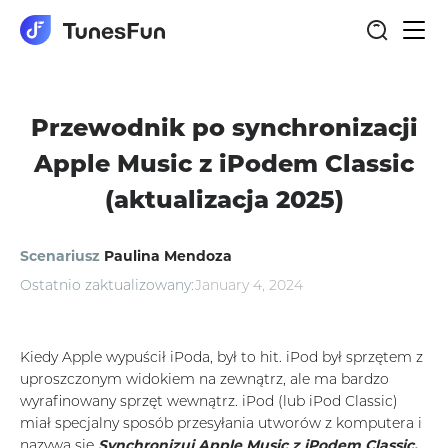
Włąc
nawi
Przewodnik po synchronizacji
Apple Music z iPodem Classic
(aktualizacja 2025)
Scenariusz
Paulina Mendoza
Ostatnio zaktualizowany:
January 4, 2024
Kiedy Apple wypuścił iPoda, był to hit. iPod był sprzętem z
uproszczonym widokiem na zewnątrz, ale ma bardzo
wyrafinowany sprzęt wewnątrz. iPod (lub iPod Classic)
miał specjalny sposób przesyłania utworów z komputera i
nazywa się
Synchronizuj Apple Music z iPodem Classic.