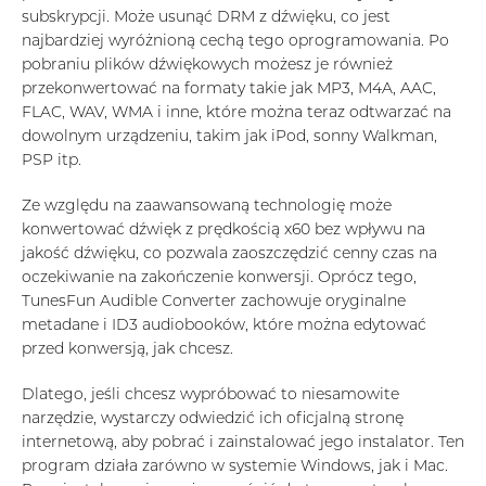
subskrypcji. Może usunąć DRM z dźwięku, co jest
najbardziej wyróżnioną cechą tego oprogramowania. Po
pobraniu plików dźwiękowych możesz je również
przekonwertować na formaty takie jak MP3, M4A, AAC,
FLAC, WAV, WMA i inne, które można teraz odtwarzać na
dowolnym urządzeniu, takim jak iPod, sonny Walkman,
PSP itp.
Ze względu na zaawansowaną technologię może
konwertować dźwięk z prędkością x60 bez wpływu na
jakość dźwięku, co pozwala zaoszczędzić cenny czas na
oczekiwanie na zakończenie konwersji. Oprócz tego,
TunesFun Audible Converter zachowuje oryginalne
metadane i ID3 audiobooków, które można edytować
przed konwersją, jak chcesz.
Dlatego, jeśli chcesz wypróbować to niesamowite
narzędzie, wystarczy odwiedzić ich oficjalną stronę
internetową, aby pobrać i zainstalować jego instalator. Ten
program działa zarówno w systemie Windows, jak i Mac.