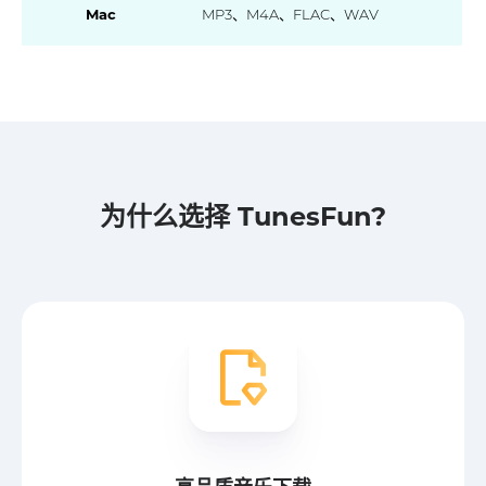
Mac
MP3、M4A、FLAC、WAV
为什么选择 TunesFun?