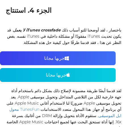
الجزء 4. استنتاج
باختصار ، لقد أوضحنا للتو أسباب ذلك
iTunes crossfade لا يعمل
. قد
يكون تحديث iTunes مفقودًا أو مشكلة داخلية في iTunes نفسه. بغض
النظر عن هذا ، فقد قدمنا ​​طرقًا حول كيفية حل هذه المشكلة.
جربها مجانا
جربها مجانا
لقد قدمنا ​​أيضًا طريقة مضمونة لإصلاح ذلك بشكل دائم باستخدام أداة
جهة خارجية لكل من التلاشي المتداخل وتحويل موسيقى Apple. يعد
تحويل موسيقى Apple ضروريًا لنا لاستخدام أغاني Apple Music على
أي برنامج أو جهاز. هذا المحول متعدد الاستخدامات
TunesFun محول
ابل الموسيقى
. ستقوم الأداة بتحويل وإزالة DRM من أغانيك بسرعة
16x. إنها أداة تستحق البحث عنها لجميع احتياجات Apple Music الخاصة