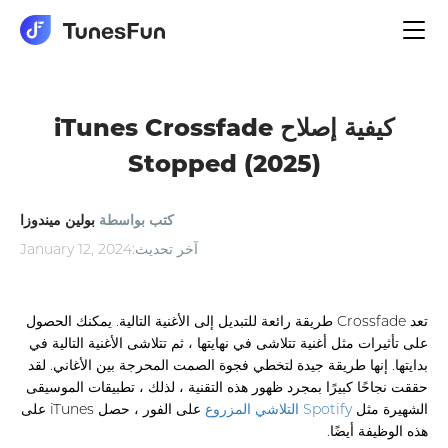
الملاحة
تبديل
كيفية إصلاح iTunes Crossfade
Stopped (2025)
كتب بواسطة
بولين ميندوزا
آخر تحديث:
January 12, 2024
تعد Crossfade طريقة رائعة للتبديل إلى الأغنية التالية. يمكنك الحصول
على تأثيرات مثل أغنية تتلاشى في نهايتها ، ثم تتلاشى الأغنية التالية في
بدايتها. إنها طريقة جيدة لتخطي فجوة الصمت المحرجة بين الأغاني. لقد
حققت نجاحًا كبيرًا بمجرد ظهور هذه التقنية ، لذلك ، تطبيقات الموسيقى
الشهيرة مثل
Spotify التلاشي المزروع
على الفور ، حصل iTunes على
هذه الوظيفة أيضًا.