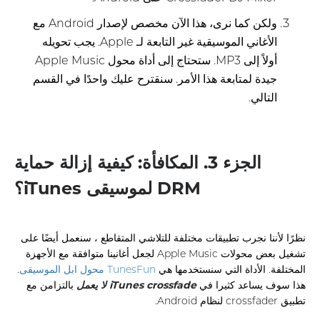
ولكن كما نرى، هذا الآن مخصص لإصدار Android مع
الأغاني الموسيقية غير التابعة لـ Apple. يجب تحويله
أولاً إلى MP3. ستحتاج إلى أداة محول Apple Music
جيدة لمتابعة هذا الأمر. سنقترح عليك واحدًا في القسم
التالي.
الجزء 3. المكافأة: كيفية إزالة حماية
DRM لموسيقى iTunes؟
نظرًا لأننا نجرب تطبيقات مختلفة للتلاشي المتقاطع ، سنعمل أيضًا على
تشغيل بعض محولات Apple Music لجعل أغانينا متوافقة مع الأجهزة
المختلفة. الأداة التي سنستخدمها هي
TunesFun محول ابل الموسيقى
.
هذا سوف يساعد كثيرا في
iTunes crossfade لا يعمل
بالتزامن مع
تطبيق crossfader لنظام Android.