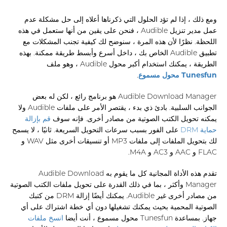
ومع ذلك ، إذا لم تؤد الحلول التي ذكرناها أعلاه إلى حل مشكلة عدم
عمل مدير تنزيل Audible ، فنحن على يقين من أنها ستعمل في هذه
اللحظة. نظرًا لأن هذه المرة ، سنوضح لك كيفية تجنب المشكلات مع
تطبيق Audible الخاص بك ، داخل أسرع وأبسط طريقة ممكنة. بهذه
الطريقة ، يمكنك استخدام أكبر محول Audible ، وهو ملف
Tunesfun محول مسموع
.
Audible Download Manager هو برنامج رائع ، لكن له بعض
الجوانب السلبية. بادئ ذي بدء ، يقتصر الأمر على ملفات Audible ولا
يمكنه تحويل الكتب الصوتية من مصادر أخرى. فإنه سوف
قم بإزالة
حماية DRM
على الفور بسبب سرعات التحويل السريعة. ثانيًا ، لا يسمح
لك بتحويل الملفات إلى ملفات MP3 أو تنسيقات أخرى مثل WAV و
FLAC و AAC و AC3 و M4A.
تقدم هذه الأداة المجانية كل ما يقوم به Audible Download
Manager وأكثر ، بما في ذلك القدرة على تحويل ملفات الكتب الصوتية
من مصادر أخرى غير Audible. يمكنك أيضًا إزالة DRM من كتبك
الصوتية المحمية بحيث يمكنك تشغيلها دون أي خطة اشتراك على أي
جهاز. بمساعدة Tunesfun محول مسموع ، أنت أيضا
انسخ ملفات