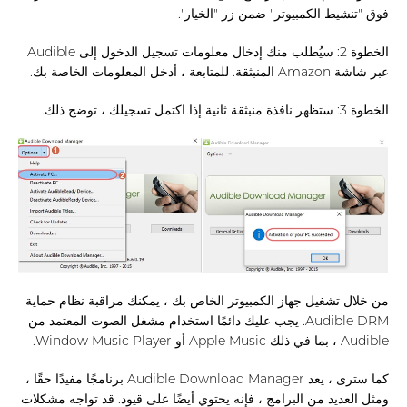
فوق "تنشيط الكمبيوتر" ضمن زر "الخيار".
الخطوة 2: سيُطلب منك إدخال معلومات تسجيل الدخول إلى Audible
عبر شاشة Amazon المنبثقة. للمتابعة ، أدخل المعلومات الخاصة بك.
الخطوة 3: ستظهر نافذة منبثقة ثانية إذا اكتمل تسجيلك ، توضح ذلك.
من خلال تشغيل جهاز الكمبيوتر الخاص بك ، يمكنك مراقبة نظام حماية
Audible DRM. يجب عليك دائمًا استخدام مشغل الصوت المعتمد من
Audible ، بما في ذلك Apple Music أو Window Music Player.
كما سترى ، يعد Audible Download Manager برنامجًا مفيدًا حقًا ،
ومثل العديد من البرامج ، فإنه يحتوي أيضًا على قيود. قد تواجه مشكلات