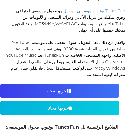
TunesFun يوتيوب موسيقى المحول
هو محول موسيقى احترافي
وقوي يمكّنك من تنزيل الأغاني وقوائم التشغيل والألبومات من
YouTube وتنزيلها بتنسيقات MP3/M4A/WAV/FLAC. وبعد التحويل،
يمكنك حفظها على أي جهاز.
والأهم من ذلك، بعد التحويل، سوف تحصل على موسيقى YouTube
خالية من فقدان البيانات بنسبة 100%، وهي نفس الملفات الصوتية
الأصلية. واجهة المستخدم الخاصة ب TunesFun يعد YouTube Music
Converter سهل الاستخدام للغاية، وينطبق على نظامي التشغيل
Windows وMac. حتى لو كنت مستخدمًا جديدًا، فلا تقلق بشأن عدم
معرفة كيفية استخدامه.
جربها مجانا
جربها مجانا
الملامح الرئيسية لل TunesFun يوتيوب محول الموسيقى: