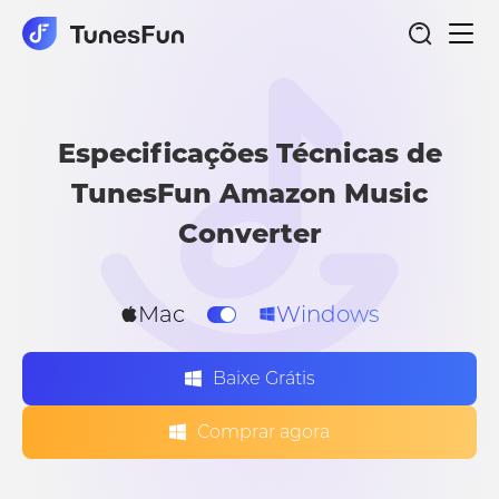
nave
Amazon Music Converter
de
alte
Especificações Técnicas de
TunesFun Amazon Music
Converter
Mac
Windows
Baixe Grátis
Comprar agora